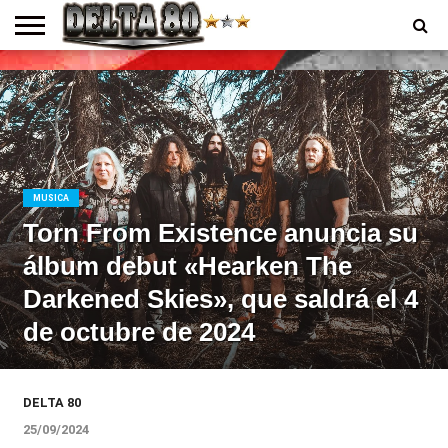
ENTREVISTAS
PREMIOS
PRODUCCIONES
PROGRAMACION
CONTACTO
HOMEPAGE
MUSICA
Torn From Existence anuncia su
álbum debut «Hearken The
Darkened Skies», que saldrá el 4
de octubre de 2024
DELTA 80
25/09/2024