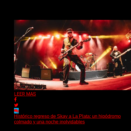
un pequeño pueblo costero de la Toscana llega Mr
Bison, una...
Delta 80
03/08/2026
LEER MAS
Histórico regreso de Skay a La Plata: un hipódromo
colmado y una noche inolvidables