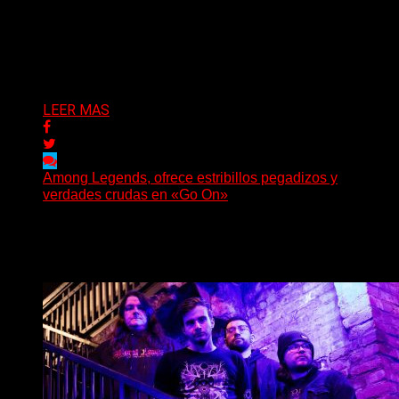
(Brian Heason HBM Promotions/Music Plugger) Bitter
Luck regresa con un nuevo sencillo, «UA2069», fruto de
sus recientes...
Delta 80
05/08/2026
LEER MAS
Among Legends, ofrece estribillos pegadizos y
verdades crudas en «Go On»
(No Rules) El trío punk de Ontario, Among Legends,
irrumpe con fuerza en «Lose My Grip». El...
Delta 80
05/08/2026