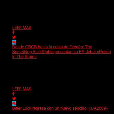
(Tallulah PR) Hoy, el artista neoyorquino Blackjeans
invita a los oyentes a su universo salvaje y teatral...
Delta 80
06/08/2026
LEER MAS
Desde CBGB hasta la costa de Oregón: The
Something Ain’t Rights presentan su EP debut «Rotten
In The Brain»
(No Rules) The Something Ain’t Rights, de Astoria,
Oregón, lanzó su EP debut, «Rotten In The Brain»,...
Delta 80
05/08/2026
LEER MAS
Bitter Luck regresa con un nuevo sencillo, «UA2069»