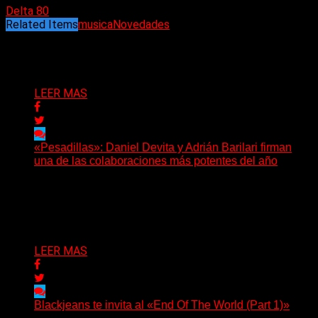
Delta 80
Related Items
musica
Novedades
Puede interesarte
LEER MAS
«Pesadillas»: Daniel Devita y Adrián Barilari firman
una de las colaboraciones más potentes del año
Hay canciones que nacen para acompañar un momento
y otras que buscan dejar una marca. «Pesadillas», la...
Delta 80
06/08/2026
LEER MAS
Blackjeans te invita al «End Of The World (Part 1)»