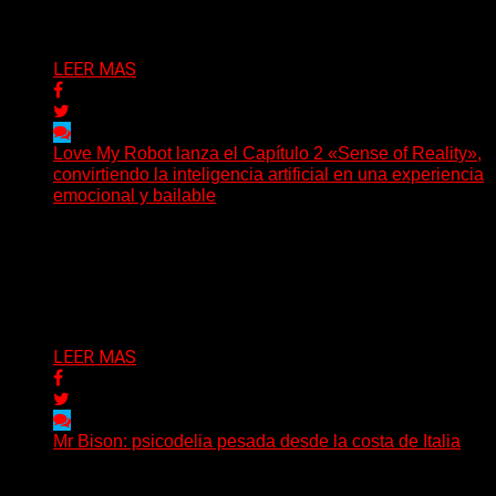
Delta 80
03/08/2026
LEER MAS
Love My Robot lanza el Capítulo 2 «Sense of Reality»,
convirtiendo la inteligencia artificial en una experiencia
emocional y bailable
(Diego Armando Báez Peña) Convirtiendo la inteligencia
artificial en una experiencia emocional y bailable.
Después de una gira...
Delta 80
03/08/2026
LEER MAS
Mr Bison: psicodelia pesada desde la costa de Italia
(Brian Heason HBM Promotions/Music Plugger) Desde