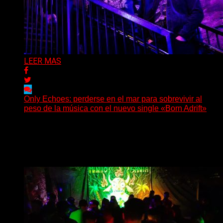
LEER MAS
Only Echoes: perderse en el mar para sobrevivir al
peso de la música con el nuevo single «Born Adrift»
(C Squared Music) La banda instrumental de post-
metal de Denver presenta “Born Adrift”, canción que da
nombre...
Delta 80
04/08/2026