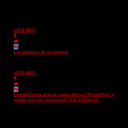
(Gonna Go) El guitarrista y cantante Skay regresó a La
Plata, luego de 12 años, para presentarse...
Delta 80
02/08/2026
LEER MAS
Los elegidos de la semana
Delta 80
02/08/2026
LEER MAS
Daniel Devita abre la puerta de sus “Pesadillas” y
revela una voz inesperada: Adrián Barilari
La canción todavía no fue publicada oficialmente, pero
Daniel Devita ya dejó escuchar un adelanto y confirmó...
Delta 80
02/08/2026