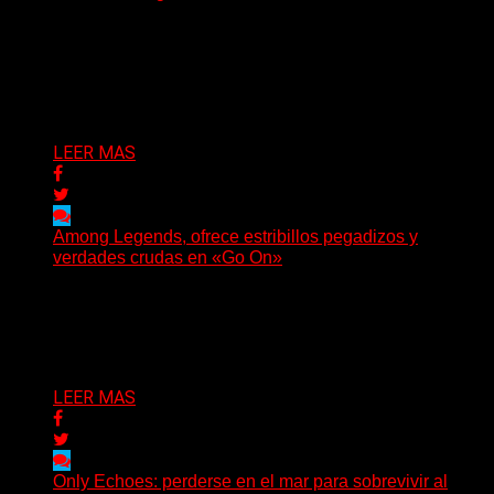
(Brian Heason HBM Promotions/Music Plugger) Bitter
Luck regresa con un nuevo sencillo, «UA2069», fruto de
sus recientes...
Delta 80
05/08/2026
LEER MAS
Among Legends, ofrece estribillos pegadizos y
verdades crudas en «Go On»
(No Rules) El trío punk de Ontario, Among Legends,
irrumpe con fuerza en «Lose My Grip». El...
Delta 80
05/08/2026
LEER MAS
Only Echoes: perderse en el mar para sobrevivir al