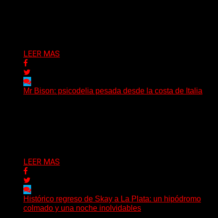
artificial en una experiencia emocional y bailable.
Después de una gira...
Delta 80
03/08/2026
LEER MAS
Mr Bison: psicodelia pesada desde la costa de Italia
(Brian Heason HBM Promotions/Music Plugger) Desde
un pequeño pueblo costero de la Toscana llega Mr
Bison, una...
Delta 80
03/08/2026
LEER MAS
Histórico regreso de Skay a La Plata: un hipódromo
colmado y una noche inolvidables