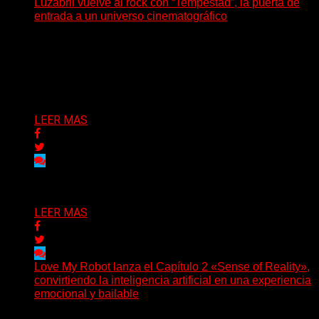
Luzabril vuelve al rock con “Tempestad”, la puerta de
entrada a un universo cinematográfico
(SG) La cantante, compositora y realizadora argentina
inaugura con su nuevo single y videoclip una etapa
artística...
Delta 80
04/08/2026
LEER MAS
Delta 80
03/08/2026
LEER MAS
Love My Robot lanza el Capítulo 2 «Sense of Reality»,
convirtiendo la inteligencia artificial en una experiencia
emocional y bailable
(Diego Armando Báez Peña) Convirtiendo la inteligencia