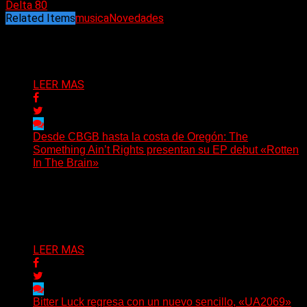
Delta 80
Related Items
musica
Novedades
Puede interesarte
LEER MAS
Desde CBGB hasta la costa de Oregón: The
Something Ain’t Rights presentan su EP debut «Rotten
In The Brain»
(No Rules) The Something Ain’t Rights, de Astoria,
Oregón, lanzó su EP debut, «Rotten In The Brain»,...
Delta 80
05/08/2026
LEER MAS
Bitter Luck regresa con un nuevo sencillo, «UA2069»