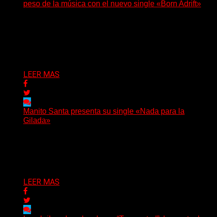
peso de la música con el nuevo single «Born Adrift»
(C Squared Music) La banda instrumental de post-
metal de Denver presenta “Born Adrift”, canción que da
nombre...
Delta 80
04/08/2026
LEER MAS
Manito Santa presenta su single «Nada para la
Gilada»
(SG) Manito Santa, banda de Punk oriunda de La Plata,
presenta en sociedad su single «Nada para...
Delta 80
04/08/2026
LEER MAS