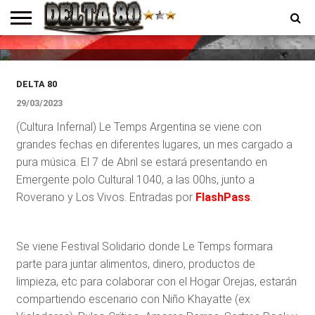
CULTURA
Le Temps explota Abril
ENTREVISTAS
PREMIOS
PRODUCCIONES
PROGRAMACION
CONTACTO
HOMEPAGE
DELTA 80
29/03/2023
(Cultura Infernal) Le Temps Argentina se viene con
grandes fechas en diferentes lugares, un mes cargado a
pura música. El 7 de Abril se estará presentando en
Emergente polo Cultural 1040, a las 00hs, junto a
Roverano y Los Vivos. Entradas por
FlashPass
.
Se viene Festival Solidario donde Le Temps formara
parte para juntar alimentos, dinero, productos de
limpieza, etc para colaborar con el Hogar Orejas, estarán
compartiendo escenario con Niño Khayatte (ex