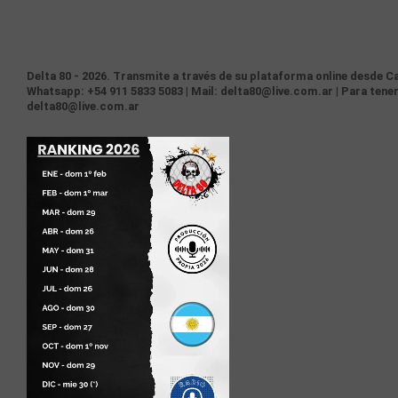
Delta 80 - 2026. Transmite a través de su plataforma online desde Ca
Whatsapp: +54 911 5833 5083 | Mail: delta80@live.com.ar | Para tener
delta80@live.com.ar