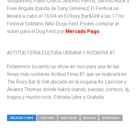
Violadores), Pulso Crítico, Amores Perros, Sertres Rock y
Free Anguila (banda de Dany Gimenez) El Festival se
llevará a cabo el 16/04 en El Roxy Bar&Grill a las 17 hs.
Festival Solidario Niño Dogs Fest. Podes comprar el
ticket para el Dog Fest por
Mercado Pago
.
ACTITUD FERIA CULTURA URBANA Y ROCKERA #7
Estaremos tocando un show en vivo para una de las
ferias más rockeras Actitud Feria #7 que se realizará en
The Roxy Bar & Grill ubicado en la esquina Av. Lacroze y
Álvarez Thomas donde habrá stands, bandas, sorteos, dj,
tragos y mucho rock. Entrada Libre y Gratuita.
RELATED ITEMS
CULTURA
DESTACAR
MUSICA
NOVEDADES