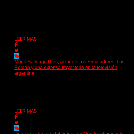
El arte argentino despide a una de sus grandes
protagonistas. La actriz Susana Freyre falleció este
viernes...
Delta 80
03/07/2026
LEER MAS
Murió Santiago Ríos, actor de Los Simuladores, Los
Roldán y una extensa trayectoria en la televisión
argentina
El actor, director, dramaturgo y docente Santiago Ríos
falleció a los 70 años, según confirmó la Asociación...
Delta 80
03/07/2026
LEER MAS
Dua Lipa abre una biblioteca en Oporto: el proyecto