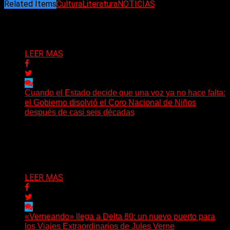
Related Items
Cultura
Literatura
NOTICIAS
Puede interesarte
LEER MAS
Cuando el Estado decide que una voz ya no hace falta:
el Gobierno disolvió el Coro Nacional de Niños
después de casi seis décadas
Hay noticias que se leen en pocos segundos y, sin
embargo, necesitan mucho más tiempo para ser...
Delta 80
01/08/2026
LEER MAS
«Verneando» llega a Delta 80: un nuevo puerto para
los Viajes Extraordinarios de Jules Verne