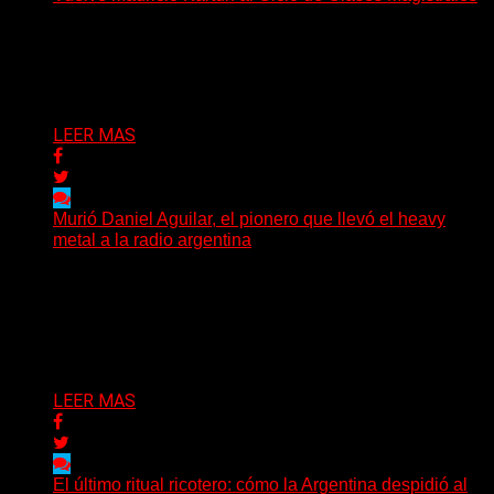
Más de 3.000 personas ya pasaron por sus clases. Y
este año propone algo distinto: meterse en...
Delta 80
13/06/2026
LEER MAS
Murió Daniel Aguilar, el pionero que llevó el heavy
metal a la radio argentina
La comunidad del rock pesado argentino atraviesa
horas de profundo dolor tras conocerse el
fallecimiento de Daniel...
Delta 80
09/06/2026
LEER MAS
El último ritual ricotero: cómo la Argentina despidió al