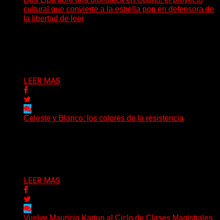
cultural que convierte a la estrella pop en defensora de
la libertad de leer
Mientras la mayoría de las grandes figuras del pop
expanden sus marcas hacia la moda, la cosmética...
Delta 80
29/06/2026
LEER MAS
Celeste y Blanco: los colores de la resistencia
Cuando el acero de una nación late en el corazón de su
pueblo Cada 20 de junio,...
Delta 80
20/06/2026
LEER MAS
Vuelve Mauricio Kartun al Ciclo de Clases Magistrales