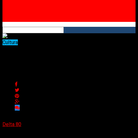
RSS
Cultura
Murió Milan Kundera,
escritor checo
Murió Milan Kundera, escritor checo
Delta 80
12/07/2023