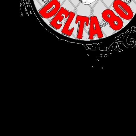
Rock, pop, metal, hard rock, dance, electrónica, etc. Música
las 24 horas todo el año sin cambiar de emisora.
Sitio creado por SOLUMEDIA.COM.AR ©
Comunicate con Nosotros
Delta 80 - 2026. Transmite a través de
su plataforma online desde Caseros,
3F, Bs. As., Argentina. Whatsapp: +54