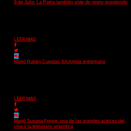
9 de Julio: La Patria también viste de negro resistiendo
Cada 9 de Julio, la Argentina recuerda aquella jornada
de 1816 en la que un grupo de...
Delta 80
09/07/2026
LEER MAS
Murió Rubén Cuestas, folclorista entrerriano
Murió este domingo Rubén Cuestas, uno de los
máximos referentes de la música litoraleña y de la...
Delta 80
05/07/2026
LEER MAS
Murió Susana Freyre, una de las grandes actrices del
cine y la televisión argentina