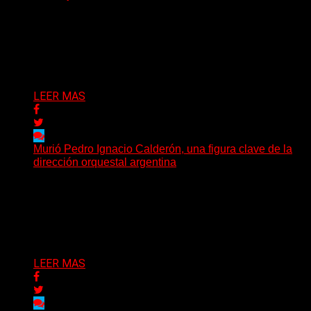
Desde agosto, Delta 80 incorporará a su programación
uno de los espacios de divulgación verniana más
importantes...
Delta 80
17/07/2026
LEER MAS
Murió Pedro Ignacio Calderón, una figura clave de la
dirección orquestal argentina
El director de orquesta Pedro Ignacio Calderón, una de
las personalidades más influyentes de la música
académica...
Delta 80
13/07/2026
LEER MAS