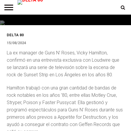
Habrá una serie de televisión
sobre Sunset Strip en los ’80
ENTREVISTAS
PREMIOS
PRODUCCIONES
PROGRAMACION
CONTACTO
HOMEPAGE
DELTA 80
15/08/2024
La ex manager de Guns N’ Roses, Vicky Hamilton,
confirmó en una entrevista exclusiva con Loudwire que
se lanzará una serie de televisión sobre la escena de
rock de Sunset Strip en Los Ángeles en los años 80.
Hamilton trabajó con una gran cantidad de bandas de
rock notables en los años ’80, entre ellas Motley Crue,
Stryper, Poison y Faster Pussycat. Ella gestionó y
programó espectáculos para Guns N’ Roses durante sus
primeros años previos a Appetite for Destruction, y los
ayudó a conseguir el contrato con Geffen Records que