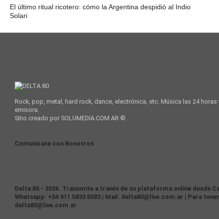
El último ritual ricotero: cómo la Argentina despidió al Indio
Solari
Rock, pop, metal, hard rock, dance, electrónica, etc. Música las 24 horas
emisora.
Sitio creado por SOLUMEDIA.COM.AR ©
Comunicate con Nosotros
Delta 80 - 2026. Transmite a través de su plataforma online desde Ca
Whatsapp: +54 911 5833 5083 | Mail: delta80@live.com.ar | Para tener
delta80@live.com.ar